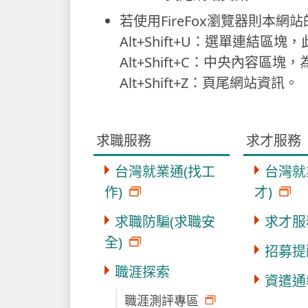
若使用FireFox瀏覽器則本網站
Alt+Shift+U：選單連結
Alt+Shift+C：中央內容區
Alt+Shift+Z：頁尾網站資訊。
求職服務
求才服務
台灣就業通(找工
台灣就
作)
才)
求職防騙(求職安
求才服
全)
招募提
職涯探索
資遣通
職涯測評專區