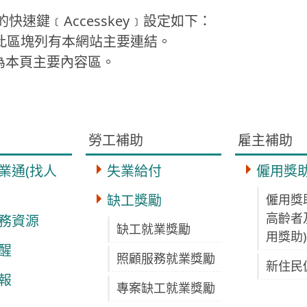
的快速鍵﹝Accesskey﹞設定如下：
區塊，此區塊列有本網站主要連結。
塊，為本頁主要內容區。
勞工補助
雇主補助
業通(找人
失業給付
僱用獎
缺工獎勵
僱用獎
高齡者
務資源
缺工就業獎勵
用獎助)
醒
照顧服務就業獎勵
新住民
報
專案缺工就業獎勵