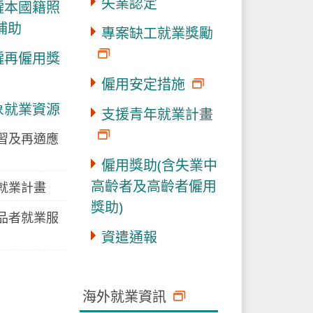
失業認定
僱本國籍照
補助
專案缺工就業獎勵
僱再僱用獎
僱用安定措施
象就業資源
支援青年就業計畫
習及再適應
僱用獎助(含失業中
高齡者及高齡者僱用
就業計畫
獎助)
品者就業服
資遣通報
海外就業資訊