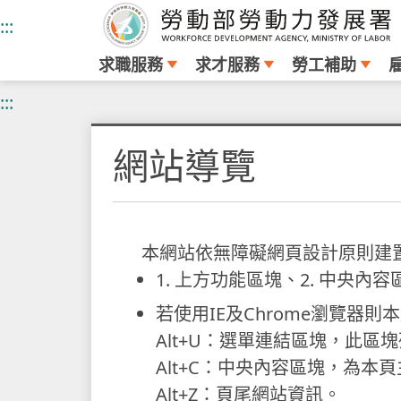
:::
求職服務
求才服務
勞工補助
跳
:::
到
主
網站導覽
要
內
容
本網站依無障礙網頁設計原則建
1. 上方功能區塊、2. 中央內
若使用IE及Chrome瀏覽器則
Alt+U：選單連結區塊，此區
Alt+C：中央內容區塊，為本
Alt+Z：頁尾網站資訊。