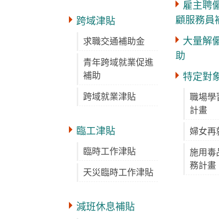
雇主聘
顧服務員
跨域津貼
大量解
求職交通補助金
助
青年跨域就業促進
補助
特定對
跨域就業津貼
職場學
計畫
臨工津貼
婦女再
臨時工作津貼
施用毒
務計畫
天災臨時工作津貼
減班休息補貼