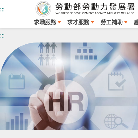
:::
求職服務
求才服務
勞工補助
跳
:::
到
主
要
內
容