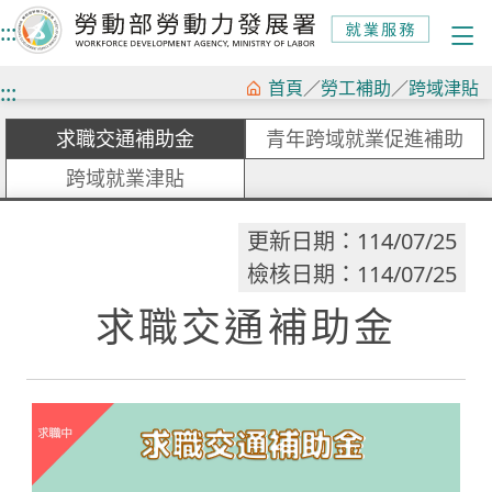
:::
跳
首頁
／
勞工補助
／
跨域津貼
:::
到
求職交通補助金
青年跨域就業促進補助
主
要
跨域就業津貼
內
更新日期：114/07/25
容
檢核日期：114/07/25
求職交通補助金