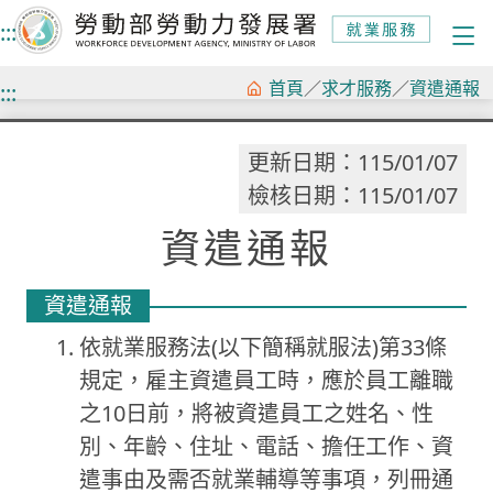
:::
跳
首頁
／
求才服務
／
資遣通報
:::
到
主
更新日期：115/01/07
要
檢核日期：115/01/07
內
資遣通報
容
資遣通報
依就業服務法(以下簡稱就服法)第33條
規定，雇主資遣員工時，應於員工離職
之10日前，將被資遣員工之姓名、性
別、年齡、住址、電話、擔任工作、資
遣事由及需否就業輔導等事項，列冊通