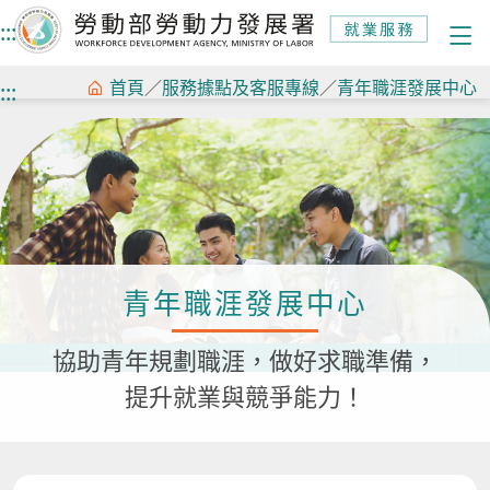
:::
跳
首頁
／
服務據點及客服專線
／
青年職涯發展中心
:::
到
主
要
內
容
青年職涯發展中心
協助青年規劃職涯，做好求職準備，
提升就業與競爭能力！