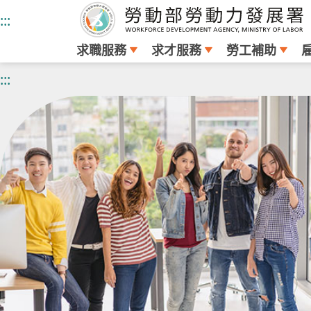
:::
求職服務
求才服務
勞工補助
跳
:::
到
主
要
內
容